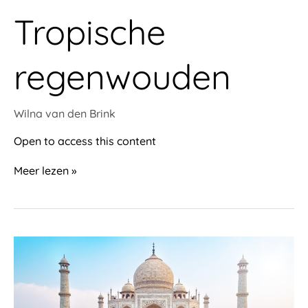
Tropische
regenwouden
Wilna van den Brink
Open to access this content
Meer lezen »
Wereldwonderen