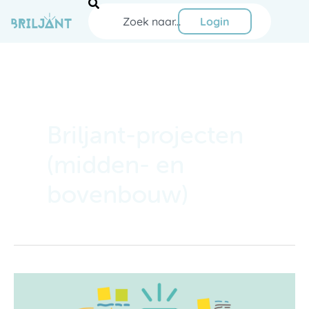
Ga
Zoeken
naar
Login
de
inhoud
Briljant-projecten
(midden- en
bovenbouw)
Plusklaslijn