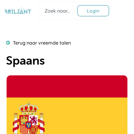
Ga
Zoeken
naar
Login
de
inhoud
Terug naar vreemde talen
Spaans