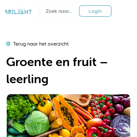
Ga
Zoeken
naar
Login
de
inhoud
Terug naar het overzicht
Groente en fruit –
leerling