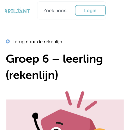
Ga
Zoeken
naar
Login
de
inhoud
Terug naar de rekenlijn
Groep 6 – leerling
(rekenlijn)