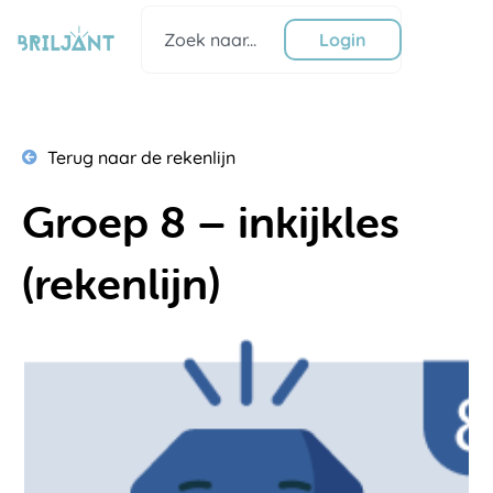
Ga
Zoeken
naar
Login
de
inhoud
Terug naar de rekenlijn
Groep 8 – inkijkles
(rekenlijn)