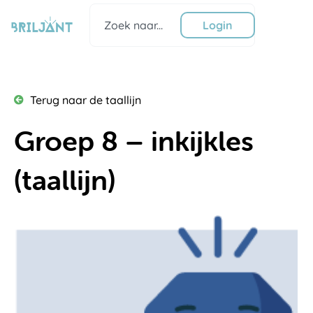
Ga
Zoeken
naar
Login
de
inhoud
Terug naar de taallijn
Groep 8 – inkijkles
(taallijn)