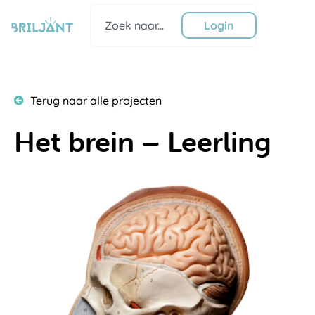
Ga
Zoeken
naar
Login
de
inhoud
Terug naar alle projecten
Het brein – Leerling