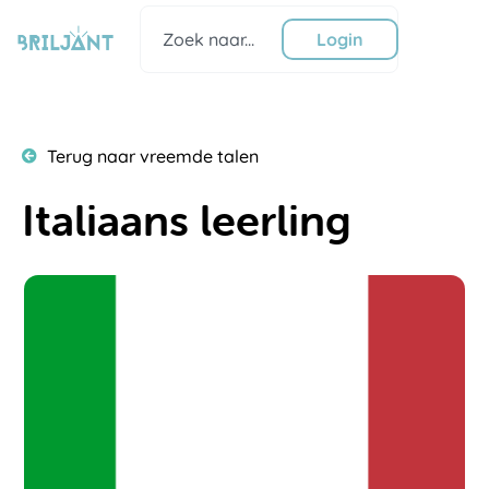
Ga
Zoeken
naar
Login
de
inhoud
Terug naar vreemde talen
Italiaans leerling