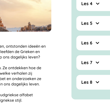
Les 4
Les 5
Les 6
nen, ontstonden ideeën en
leefden de Grieken en
p ons dagelijks leven?
Les 7
in. Ze ontdekken hoe de
elke verhalen zij
fabet en onderzoeken ze
Les 8
in ons dagelijks leven.
 Oudgriekse alfabet
riekse stijl.