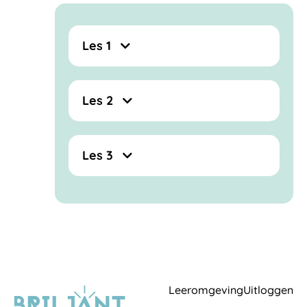
Les 1
Les 2
Les 3
Leeromgeving
Uitloggen