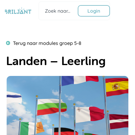
Ga
Zoeken
naar
Login
de
inhoud
Terug naar modules groep 5-8
Landen – Leerling