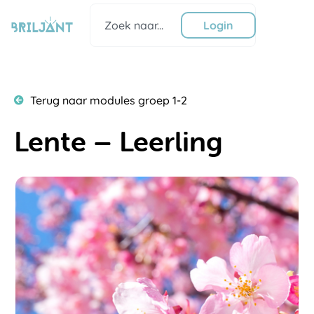
Ga
Zoeken
naar
Login
de
inhoud
Terug naar modules groep 1-2
Lente – Leerling