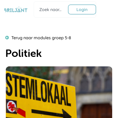
Ga
Zoeken
naar
Login
de
inhoud
Terug naar modules groep 5-8
Politiek