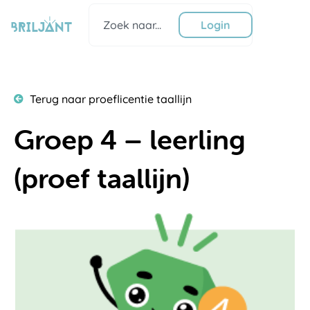
Ga
Zoeken
naar
Login
de
inhoud
Terug naar proeflicentie taallijn
Groep 4 – leerling
(proef taallijn)