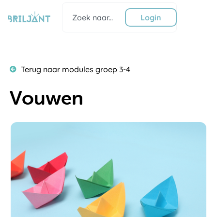
Ga
Zoeken
naar
Login
de
inhoud
Terug naar modules groep 3-4
Vouwen