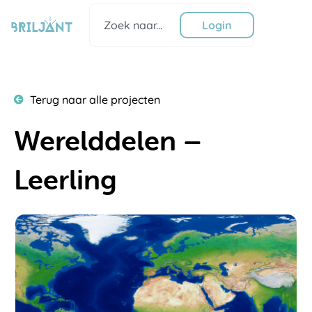
Ga
Zoeken
naar
Login
de
inhoud
Terug naar alle projecten
Werelddelen –
Leerling