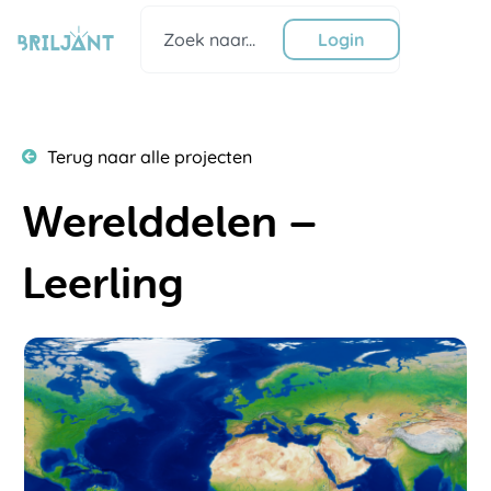
Ga
Zoeken
naar
Login
de
inhoud
Terug naar alle projecten
Werelddelen –
Leerling