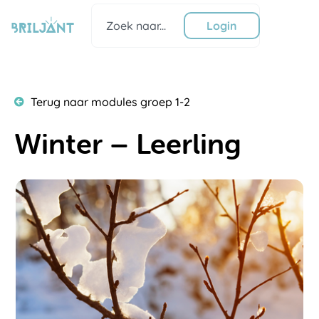
Ga
Zoeken
naar
Login
de
inhoud
Terug naar modules groep 1-2
Winter – Leerling