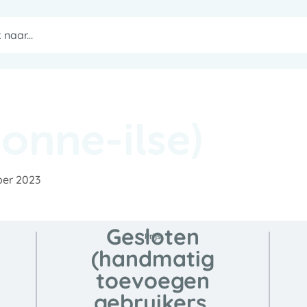
onne-ilse)
er 2023
Gesloten
Prijs
(handmatig
toevoegen
gebruikers,