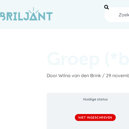
Ga
naar
Zoeken
de
inhoud
Groep (*b
Door
Wilna van den Brink
/
29 novemb
Huidige status
NIET INGESCHREVEN