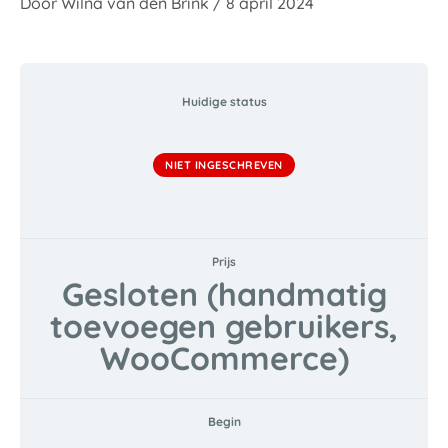
Door
Wilna van den Brink
/
8 april 2024
Huidige status
NIET INGESCHREVEN
Prijs
Gesloten (handmatig
toevoegen gebruikers,
WooCommerce)
Begin