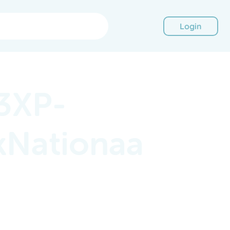
Login
3XP-
jkNationaa