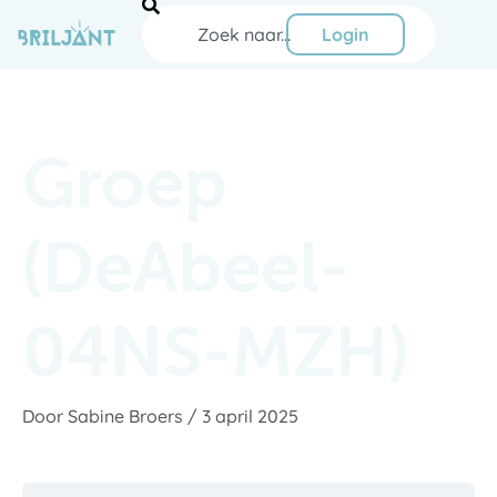
Ga
Zoeken
naar
Login
de
inhoud
Groep
(DeAbeel-
04NS-MZH)
Door
Sabine Broers
/
3 april 2025