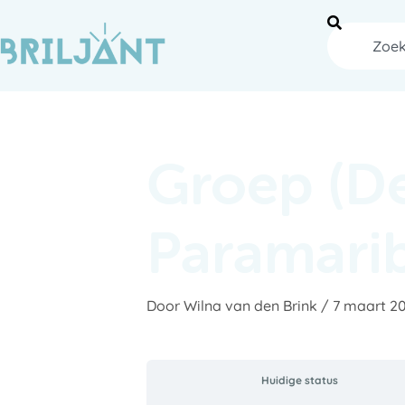
Ga
naar
Zoeken
de
inhoud
Groep (
Paramari
Door
Wilna van den Brink
/
7 maart 2
Huidige status