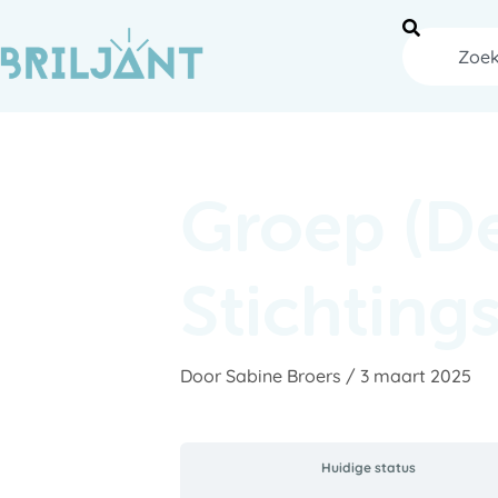
Ga
naar
Zoeken
de
inhoud
Groep (D
Stichting
Door
Sabine Broers
/
3 maart 2025
Huidige status