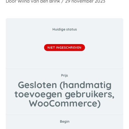
Door
Wilna van den Brink
/
29 november 2023
Huidige status
NIET INGESCHREVEN
Prijs
Gesloten (handmatig
toevoegen gebruikers,
WooCommerce)
Begin