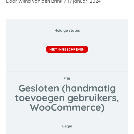
Door
Wilna van den Brink
/
17 januari 2024
Huidige status
NIET INGESCHREVEN
Prijs
Gesloten (handmatig
toevoegen gebruikers,
WooCommerce)
Begin