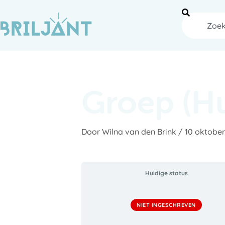
Ga
naar
Zoeken
de
inhoud
Groep (Hu
Door
Wilna van den Brink
/
10 oktobe
Huidige status
NIET INGESCHREVEN