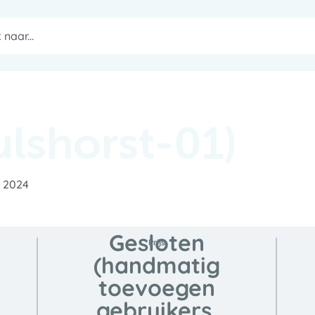
lshorst-01)
r 2024
Gesloten
Prijs
(handmatig
toevoegen
gebruikers,