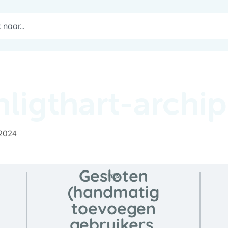
nligthart-archi
 2024
Gesloten
Prijs
(handmatig
toevoegen
gebruikers,