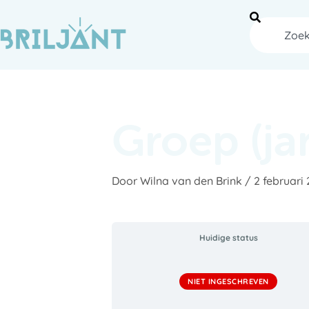
Ga
naar
Zoeken
de
inhoud
Groep (ja
Door
Wilna van den Brink
/
2 februari
Huidige status
NIET INGESCHREVEN