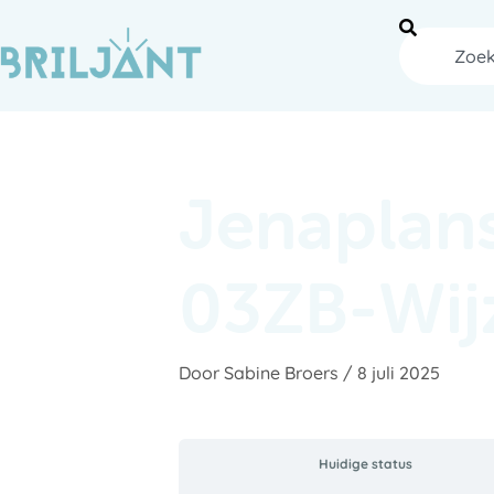
Ga
naar
Zoeken
de
inhoud
Jenaplan
03ZB-Wij
Door
Sabine Broers
/
8 juli 2025
Huidige status