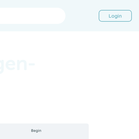
Login
gen-
Begin