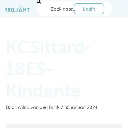
Ga
Zoeken
naar
Login
de
inhoud
KCSittard-
18ES-
Kindante
Door
Wilna van den Brink
/
30 januari 2024