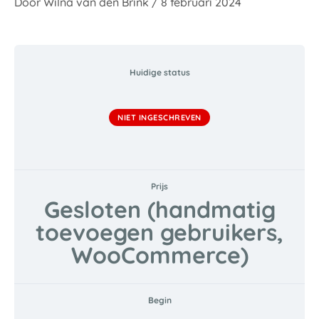
Door
Wilna van den Brink
/
8 februari 2024
Huidige status
NIET INGESCHREVEN
Prijs
Gesloten (handmatig
toevoegen gebruikers,
WooCommerce)
Begin