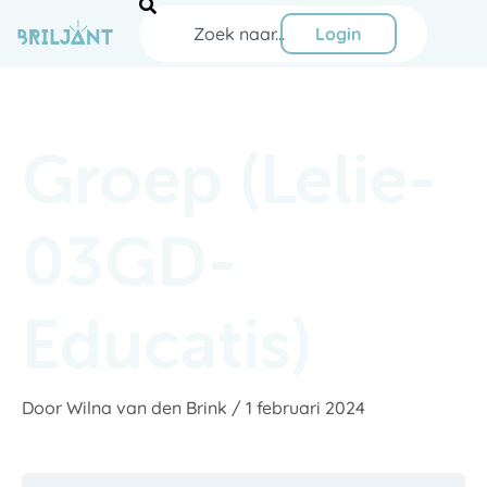
Ga
Zoeken
naar
Login
de
inhoud
Groep (Lelie-
03GD-
Educatis)
Door
Wilna van den Brink
/
1 februari 2024