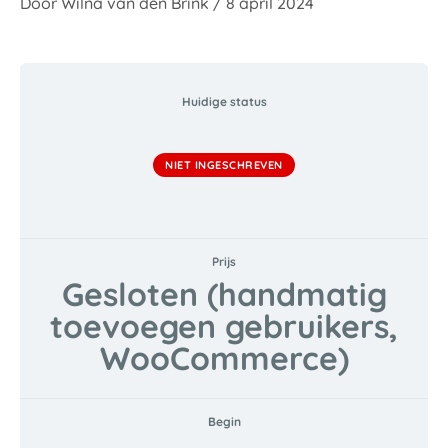
Door
Wilna van den Brink
/
8 april 2024
Huidige status
NIET INGESCHREVEN
Prijs
Gesloten (handmatig
toevoegen gebruikers,
WooCommerce)
Begin