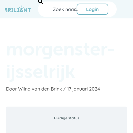
Ga
Zoeken
naar
Login
de
inhoud
morgenster-
ijsselrijk
Door
Wilna van den Brink
/
17 januari 2024
Huidige status