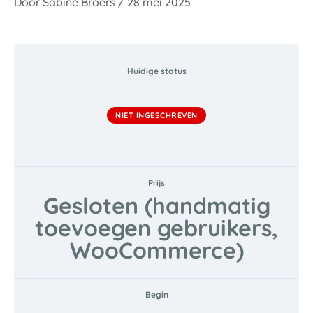
Door
Sabine Broers
/
28 mei 2025
Huidige status
NIET INGESCHREVEN
Prijs
Gesloten (handmatig
toevoegen gebruikers,
WooCommerce)
Begin