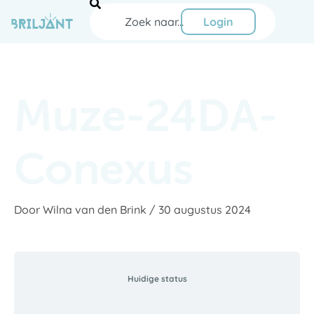
Ga
Zoeken
naar
Login
de
inhoud
Muze-24DA-
Conexus
Door
Wilna van den Brink
/
30 augustus 2024
Huidige status