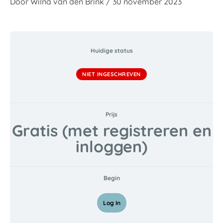
Door
Wilna van den Brink
/
30 november 2023
Huidige status
NIET INGESCHREVEN
Prijs
Gratis (met registreren en
inloggen)
Begin
Log In