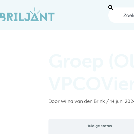
Ga
naar
Zoeken
de
inhoud
Groep (O
VPCOVier
Door
Wilna van den Brink
/
14 juni 202
Huidige status