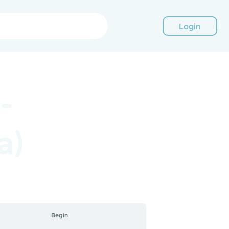
Login
-
a)
Begin