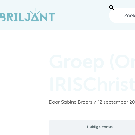
Ga
naar
Zoeken
de
inhoud
Groep (O
IRISChris
Door
Sabine Broers
/
12 september 2
Huidige status