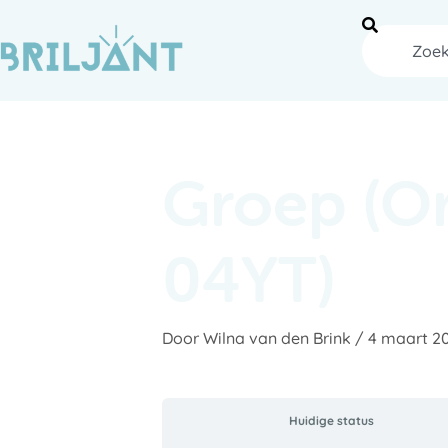
Ga
naar
Zoeken
de
inhoud
Groep (O
04YT)
Door
Wilna van den Brink
/
4 maart 2
Huidige status