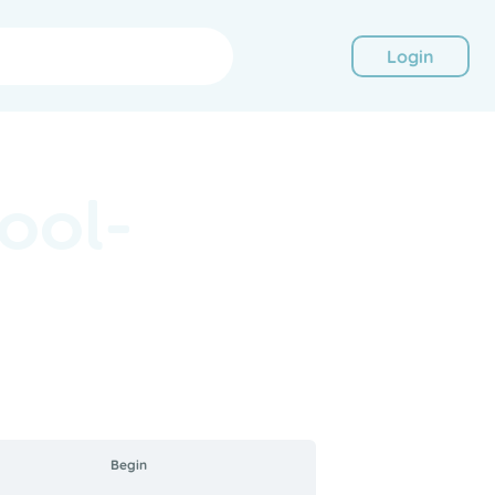
Login
ool-
Begin