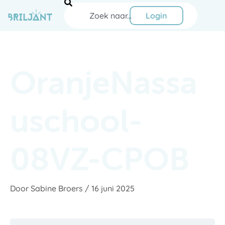
Ga
Zoeken
naar
Login
de
inhoud
OranjeNassa
uschool-
08VZ-CPOB
Door
Sabine Broers
/
16 juni 2025