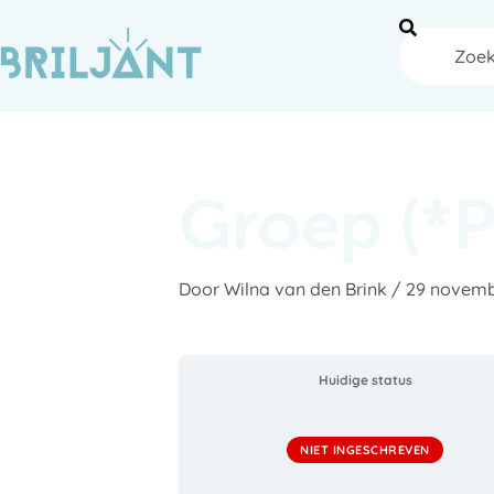
Ga
naar
Zoeken
de
inhoud
Groep (*
Door
Wilna van den Brink
/
29 novemb
Huidige status
NIET INGESCHREVEN