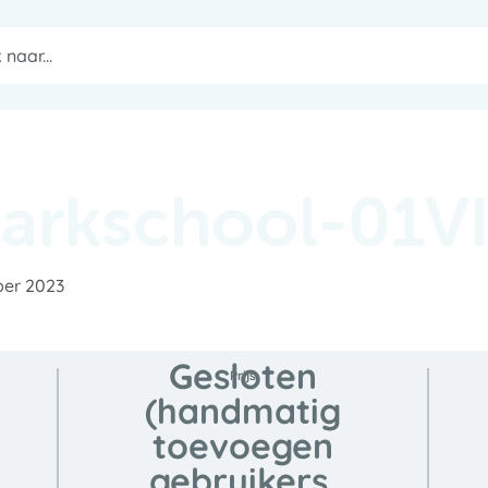
Parkschool-01V
er 2023
Gesloten
Prijs
(handmatig
toevoegen
gebruikers,