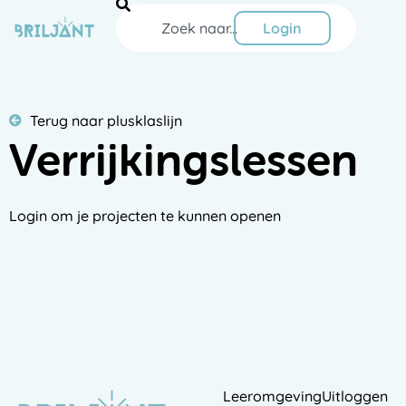
Ga
Zoeken
naar
Login
de
inhoud
Terug naar plusklaslijn
Verrijkingslessen
Login om je projecten te kunnen openen
Leeromgeving
Uitloggen