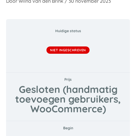
Door
Wilna van den Brink
/
30 november 2023
Huidige status
NIET INGESCHREVEN
Prijs
Gesloten (handmatig
toevoegen gebruikers,
WooCommerce)
Begin