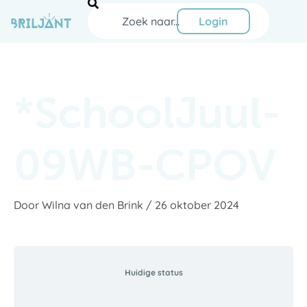
Ga
Zoeken
naar
Login
de
inhoud
*SchoolJuul-
09WB-CPOV
Door
Wilna van den Brink
/
26 oktober 2024
Huidige status