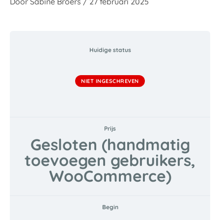
Door
Sabine Broers
/
27 februari 2025
Huidige status
NIET INGESCHREVEN
Prijs
Gesloten (handmatig
toevoegen gebruikers,
WooCommerce)
Begin