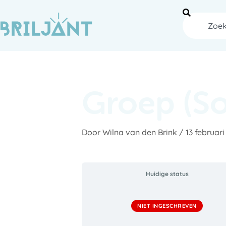
Ga
naar
Zoeken
de
inhoud
Groep (S
Door
Wilna van den Brink
/
13 februar
Huidige status
NIET INGESCHREVEN