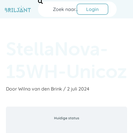
Ga
Zoeken
naar
Login
de
inhoud
StellaNova-
15WH-Unicoz
Door
Wilna van den Brink
/
2 juli 2024
Huidige status