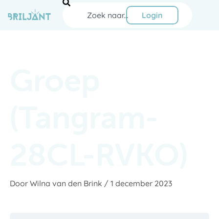
Ga
Zoeken
naar
Login
de
inhoud
Groep
(Tangram-
28CL-RVKO)
Door
Wilna van den Brink
/
1 december 2023