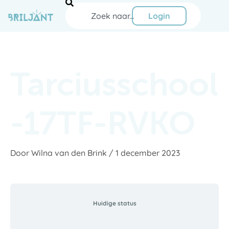
Ga
Zoeken
naar
Login
de
inhoud
Tarciusschool
-17TF-RVKO
Door
Wilna van den Brink
/
1 december 2023
Huidige status