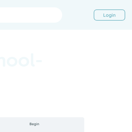
Login
hool-
Begin