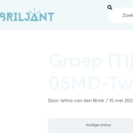
Ga
naar
Zoeken
de
inhoud
Groep (T
05MD-Twi
Door
Wilna van den Brink
/
15 mei 202
Huidige status